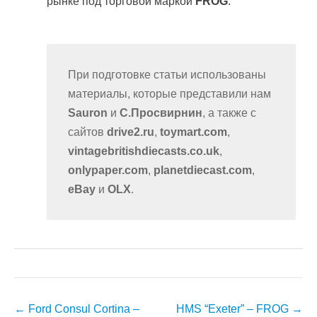
рынке под торговой маркой
FROG
.
При подготовке статьи использованы
материалы, которые представили нам
Sauron
и
С.Просвирнин
, а также с
сайтов
drive2.ru
,
toymart.com
,
vintagebritishdiecasts.co.uk
,
onlypaper.com
,
planetdiecast.com
,
eBay
и
OLX
.
Post
←
Ford Consul Cortina –
HMS “Exeter” – FROG
→