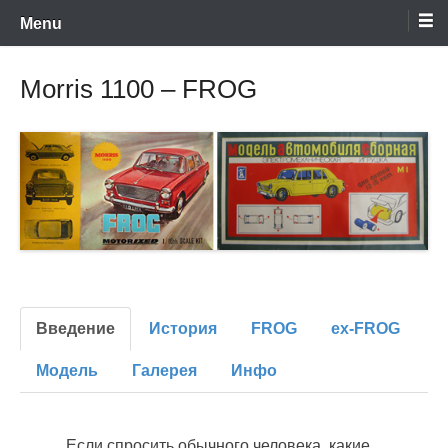
Encyclopaedia of scale model kits of Soviet and post-soviet period –
Skip
retromodels.org
Menu
to
content
Morris 1100 – FROG
Введение
История
FROG
ex-FROG
Модель
Галерея
Инфо
Если спросить обычного человека, какие