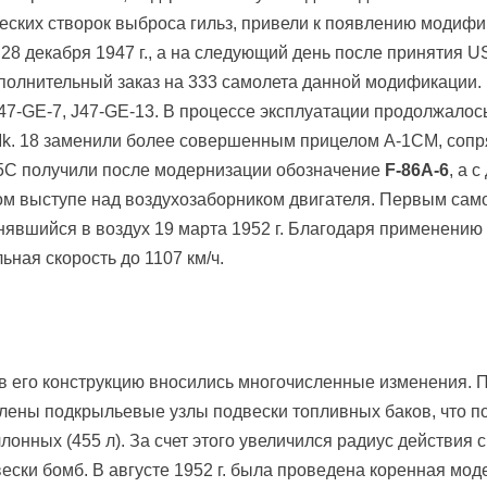
еских створок выброса гильз, привели к появлению модиф
 28 декабря 1947 г., а на следующий день после принятия
дополнительный заказ на 333 самолета данной модификации. 
J47-GE-7, J47-GE-13. В процессе эксплуатации продолжал
 Mk. 18 заменили более совершенным прицелом А-1СМ, со
C получили после модернизации обозначение
F-86A-6
, а 
м выступе над воздухозаборником двигателя. Первым сам
нявшийся в воздух 19 марта 1952 г. Благодаря применению
ьная скорость до 1107 км/ч.
 в его конструкцию вносились многочисленные изменения. 
лены подкрыльевые узлы подвески топливных баков, что п
ллонных (455 л). За счет этого увеличился радиус действия 
ески бомб. В августе 1952 г. была проведена коренная мо