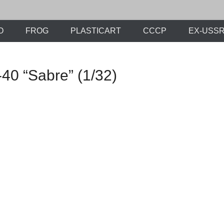
-soviet period –
.org
O
FROG
PLASTICART
СССР
EX-USS
40 “Sabre” (1/32)