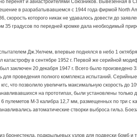
но перенят и авиастроителями Союзников. Вывезенная в 
ешение в разрабатывавшемся с 1944 года фирмой North Ame
6, скорость которого никак не удавалось довести до заявле
лом 35 градусов по передней кромке дала необходимый приро
пытателем Дж.Уилчем, впервые поднялся в небо 1 октября 
ел катастрофу в сентябре 1952 г. Первой же серийной моди
был заключен 20 декабря 1947 г. Всего было произведено 
ь для проведения полного комплекса испытаний. Серийны
9 кгc, что позволило увеличить максимальную скорость до 10
танавливавшихся на прототипах, были установлены только 
 6 пулеметов М-3 калибра 12,7 мм, размещенных по три с к
навливались автоматические створки выброса гильз. Боеза
из бронестекла, подкрыльевых узлов для подвески бомб и 