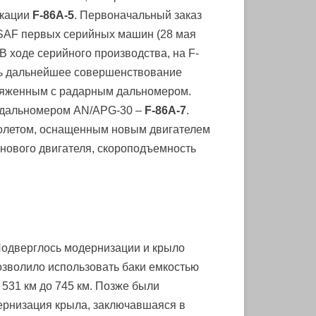
икации
F-86A-5
. Первоначальный заказ
 USAF первых серийных машин (28 мая
В ходе серийного производства, на F-
ось дальнейшее совершенствование
пряженным с радарным дальномером.
с дальномером AN/APG-30 –
F-86A-7
.
олетом, оснащенным новым двигателем
 нового двигателя, скороподъемность
Подверглось модернизации и крыло
озволило использовать баки емкостью
с 531 км до 745 км. Позже были
дернизация крыла, заключавшаяся в