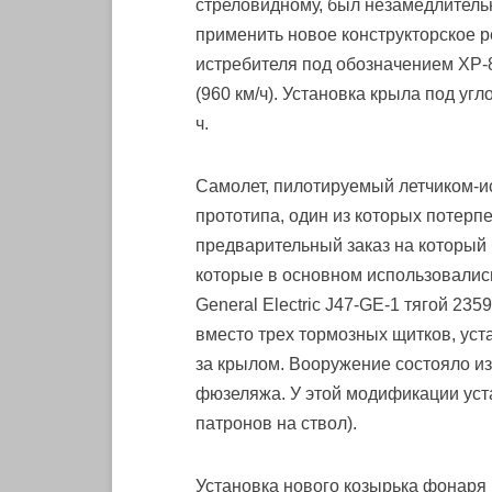
стреловидному, был незамедлитель
применить новое конструкторское р
истребителя под обозначением XP-8
(960 км/ч). Установка крыла под уг
ч.
Самолет, пилотируемый летчиком-ис
прототипа, один из которых потерп
предварительный заказ на который 
которые в основном использовалис
General Electric J47-GE-1 тягой 235
вместо трех тормозных щитков, ус
за крылом. Вооружение состояло из
фюзеляжа. У этой модификации уста
патронов на ствол).
Установка нового козырька фонаря 