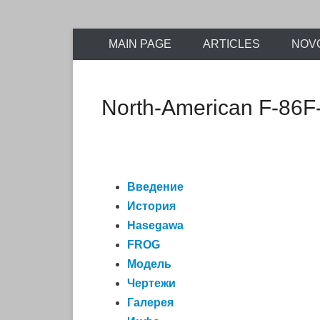
Encyclopaedia of scale model kits of Soviet and post
Skip
retromodels
MAIN PAGE
ARTICLES
NOV
to
content
North-American F-86F-
Введение
История
Hasegawa
FROG
Модель
Чертежи
Галерея