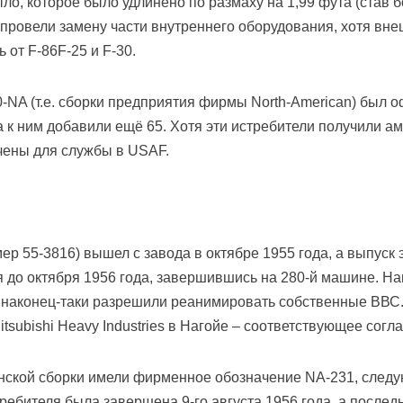
о, которое было удлинено по размаху на 1,99 фута (став 
 провели замену части внутреннего оборудования, хотя в
 от F-86F-25 и F-30.
0-NA (т.е. сборки предприятия фирмы North-American) был
да к ним добавили ещё 65. Хотя эти истребители получили 
чены для службы в USAF.
р 55-3816) вышел с завода в октябре 1955 года, а выпуск
до октября 1956 года, завершившись на 280-й машине. На
 наконец-таки разрешили реанимировать собственные ВВС.
subishi Heavy Industries в Нагойе – соответствующее согла
нской сборки имели фирменное обозначение NA-231, следую
требителя была завершена 9-го августа 1956 года, а после