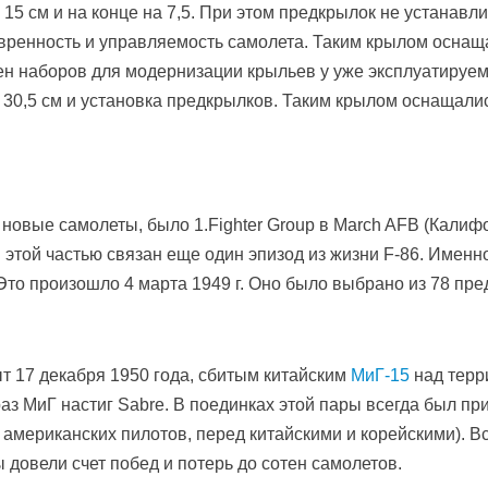
 15 см и на конце на 7,5. При этом предкрылок не устанав
евренность и управляемость самолета. Таким крылом оснащ
тен наборов для модернизации крыльев у уже эксплуатиру
 30,5 см и установка предкрылков. Таким крылом оснащали
вые самолеты, было 1.Fighter Group в March AFB (Калифо
 этой частью связан еще один эпизод из жизни F-86. Именно
. Это произошло 4 марта 1949 г. Оно было выбрано из 78 п
т 17 декабря 1950 года, сбитым китайским
МиГ-15
над терри
раз МиГ настиг Sabre. В поединках этой пары всегда был пр
американских пилотов, перед китайскими и корейскими). Вс
 довели счет побед и потерь до сотен самолетов.