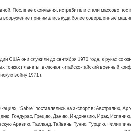
вной. После её окончания, истребители стали массово поста
а вооружение принимались куда более совершенные машины 
дии США они служили до сентября 1970 года, в руках сою
х точках планеты, включая китайско-тайский военный конфл
нскую войну 1971 г.
кациях, “Sabre” поставлялись на экспорт в: Австралию, Ар
дию, Гондурас, Грецию, Данию, Индонезию, Ирак, Испанию
овскую Аравию, Таиланд, Тайвань, Тунис, Турцию, Филиппи