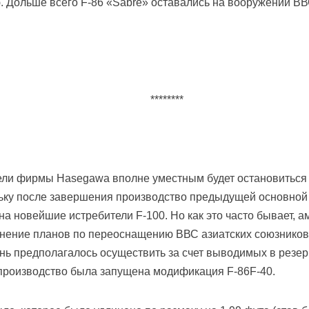
 Дольше всего F-86 «Sabre» оставались на вооружении В
********
дели фирмы Hasegawa вполне уместным будет остановитьс
ольку после завершения производство предыдущей основно
а новейшие истребители F-100. Но как это часто бывает, 
нение планов по переоснащению ВВС азиатских союзников 
ань предполагалось осуществить за счет выводимых в резер
в производство была запущена модификация F-86F-40.