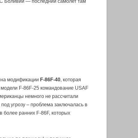
ВС Боливии — последний самолет там
я на модификации
F-86F-40
, которая
й модели F-86F-25 командование USAF
американцы немного не рассчитали
под угрозу – проблема заключалась в
в более ранних F-86F, которых