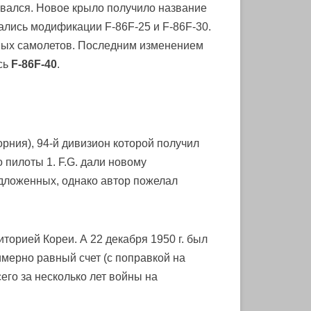
ливался. Новое крыло получило название
ались модификации F-86F-25 и F-86F-30.
емых самолетов. Последним изменением
сь
F-86F-40
.
рния), 94-й дивизион которой получил
 пилоты 1. F.G. дали новому
редложенных, однако автор пожелал
торией Кореи. А 22 декабря 1950 г. был
имерно равный счет (с поправкой на
его за несколько лет войны на