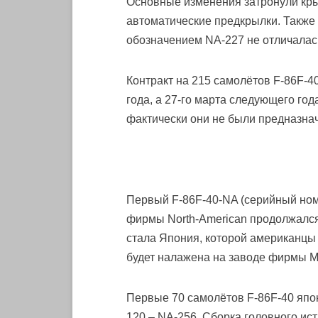
Основные изменения затронули крыл
автоматические предкрылки. Также
обозначением NA-227 не отличалась
Контракт на 215 самолётов F-86F-4
года, а 27-го марта следующего го
фактически они не были предназна
Первый F-86F-40-NA (серийный номе
фирмы North-American продолжался 
стала Япония, которой американцы
будет налажена на заводе фирмы Mit
Первые 70 самолётов F-86F-40 япо
120 – NA-256. Сборка головного ис