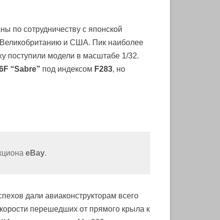
ны по сотрудничеству с японской
я Великобританию и США. Пик наиболее
жу поступили модели в масштабе 1/32.
6F “Sabre”
под индексом
F283
, но
укциона
eBay
.
спехов дали авиаконструкторам всего
скорости перешедших от прямого крыла к