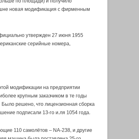
больше по площади) и получило
нешне новая модификация с фирменным
 официально утвержден 27 июня 1955
американские серийные номера,
 этой модификации на предприятии
иболее крупным заказчиком в те годы
 Было решено, что лицензионная сборка
шение подписали 13-го и.ля 1054 года.
щие 110 самолётов – NA-238, и другие
дняя машина была поставлена 25-го