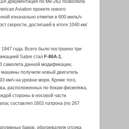
США документация по Me-262 позволила
rican Aviation проекте нового
нной изначально отметки в 600 миль/ч
ст скорости, достигшей в итоге 1040 км/
1947 года. Всего было построено три
фикацией Sabre стал
F-86A-1
,
33 самолета данной модификации,
е машины получили новый двигатель
93 км/ч на уровне моря. Кроме того,
два, расположенных по бокам фюзеляжа,
аждой стороны в носовой части
пас составлял 1602 патрона (по 267
топливных баков, обогревателя отсека