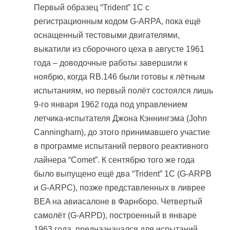
Первый образец “Trident” 1C с
регистрационным кодом G-ARPA, пока ещё
оснащенный тестовыми двигателями,
выкатили из сборочного цеха в августе 1961
года – доводочные работы завершили к
ноябрю, когда RB.146 были готовы к лётным
испытаниям, но первый полёт состоялся лишь
9-го января 1962 года под управлением
летчика-испытателя Джона Кэннингэма (John
Canningham), до этого принимавшего участие
в программе испытаний первого реактивного
лайнера “Comet”. К сентябрю того же года
было выпущено ещё два “Trident” 1C (G-ARPB
и G-ARPC), позже представленных в ливрее
BEA на авиасалоне в Фарнборо. Четвертый
самолёт (G-ARPD), построенный в январе
1963 года, предназначался для испытаний