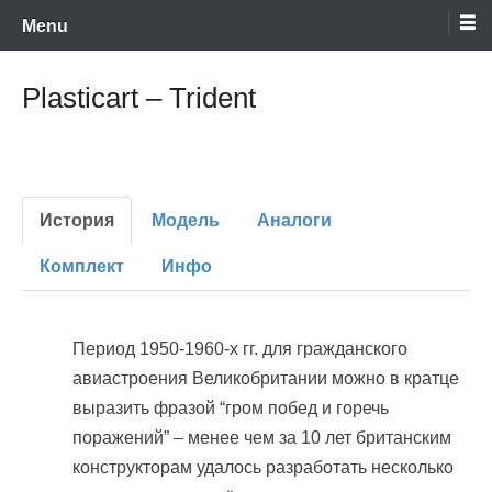
Encyclopaedia of scale model kits of Soviet and post-soviet period –
Skip
retromodels.org
Menu
to
content
Plasticart – Trident
История
Модель
Аналоги
Комплект
Инфо
Период 1950-1960-х гг. для гражданского
авиастроения Великобритании можно в кратце
выразить фразой “гром побед и горечь
поражений” – менее чем за 10 лет британским
конструкторам удалось разработать несколько