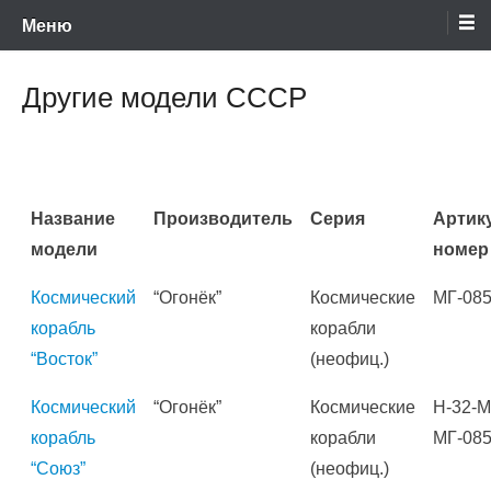
Энциклопедия отечественных и зарубежных сборных моделей
Перейти
Ретро-Модели.Ру
Меню
времен СССР и постсоветского периода. Проект участников сайтов
Scalemodels.ru и Karopka.ru
к
содержимому
Другие модели СССР
Название
Производитель
Серия
Артик
модели
номер
Космический
“Огонёк”
Космические
МГ-085
корабль
корабли
“Восток”
(неофиц.)
Космический
“Огонёк”
Космические
Н-32-
корабль
корабли
МГ-085
“Союз”
(неофиц.)