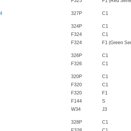
F325
F1 (Red Serie
.4
327P
C1
324P
C1
F324
C1
F324
F1 (Green Ser
326P
C1
F326
C1
320P
C1
F320
C1
F320
F1
F144
S
W34
J3
328P
C1
F328
C1