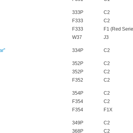
333P
C2
F333
C2
F333
F1 (Red Serie
W37
J3
ar”
334P
C2
352P
C2
352P
C2
F352
C2
354P
C2
F354
C2
F354
F1X
349P
C2
368P
C2