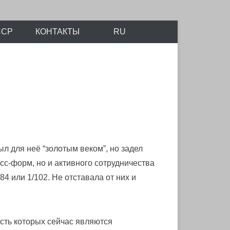
айтов Scalemodels.ru и Karopka.ru
ССР
КОНТАКТЫ
RU
 для неё “золотым веком”, но задел
сс-форм, но и активного сотрудничества
4 или 1/102. Не отставала от них и
сть которых сейчас являются