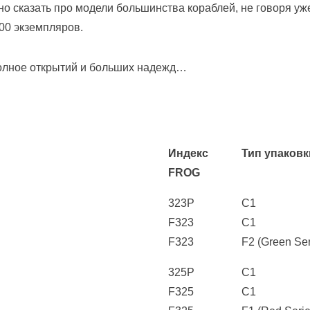
 сказать про модели большинства кораблей, не говоря уже п
00 экземпляров.
полное открытий и больших надежд…
Индекс
Тип упаковк
FROG
323P
C1
F323
C1
F323
F2 (Green Ser
325P
C1
F325
C1