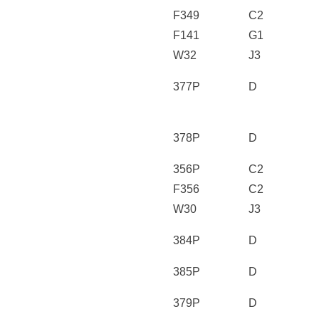
F349
C2
F141
G1
W32
J3
377P
D
378P
D
356P
C2
F356
C2
W30
J3
384P
D
385P
D
379P
D