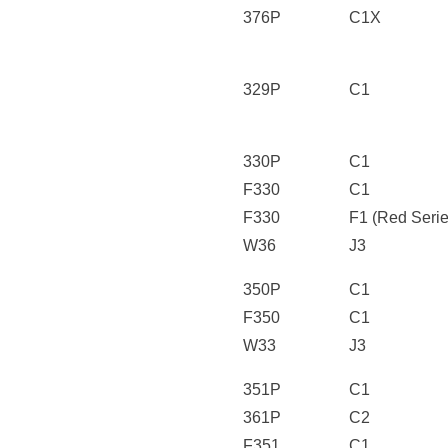
376P
C1X
329P
C1
330P
C1
F330
C1
F330
F1 (Red Serie
W36
J3
350P
C1
F350
C1
W33
J3
351P
C1
361P
C2
F351
C1