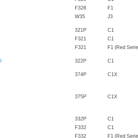
F328
F1
W35
J3
321P
C1
F321
C1
F321
F1 (Red Serie
l
322P
C1
374P
C1X
375P
C1X
332P
C1
F332
C1
F332
F1 (Red Serie