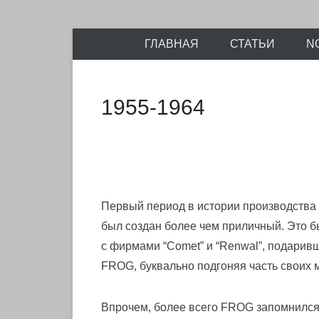
Энциклопедия отечественных и зарубежных сборны
Перейти
Ретро-Моде
ГЛАВНАЯ
СТАТЬИ
N
к
содержимому
1955-1964
Первый период в истории производства 
был создан более чем приличный. Это б
с фирмами “Comet” и “Renwal”, подаривш
FROG, буквально подгоняя часть своих 
Впрочем, более всего FROG запомнился 