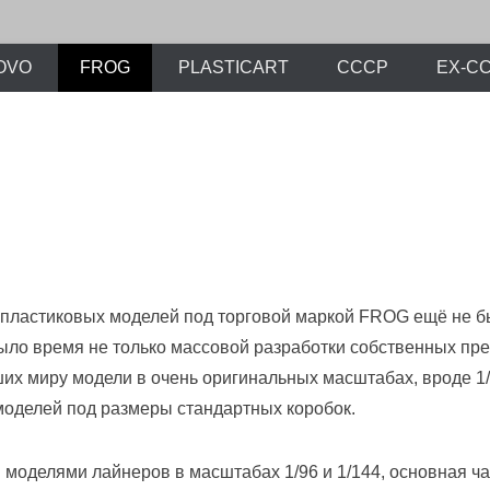
х моделей времен СССР и постсоветского периода. Проект участников с
ли.Ру
OVO
FROG
PLASTICART
СССР
EX-С
пластиковых моделей под торговой маркой FROG ещё не был
ыло время не только массовой разработки собственных пре
их миру модели в очень оригинальных масштабах, вроде 1/8
моделей под размеры стандартных коробок.
моделями лайнеров в масштабах 1/96 и 1/144, основная ча