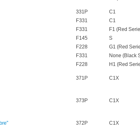
331P
C1
F331
C1
F331
F1 (Red Serie
F145
S
F228
G1 (Red Seri
F331
None (Black S
F228
H1 (Red Seri
371P
C1X
373P
C1X
bre”
372P
C1X