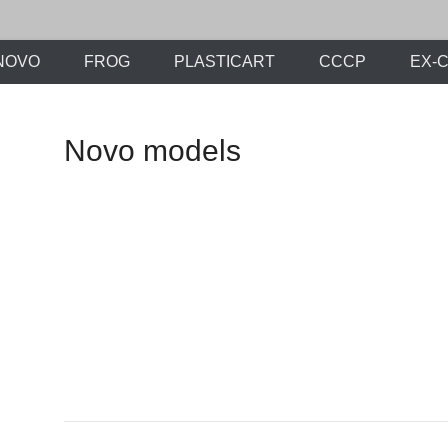
х моделей времен СССР и постсоветского периода. Проект участников с
ли.Ру
NOVO
FROG
PLASTICART
СССР
EX-
Novo models