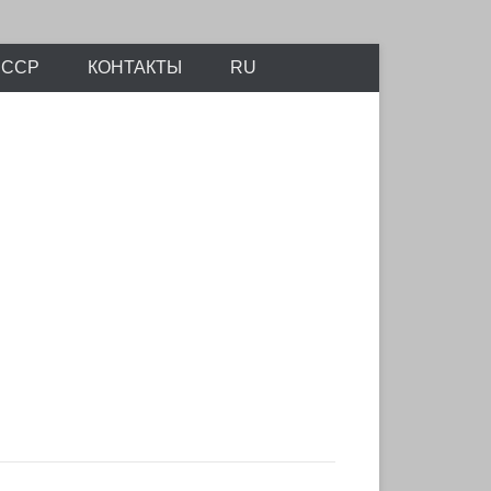
айтов Scalemodels.ru и Karopka.ru
СССР
КОНТАКТЫ
RU