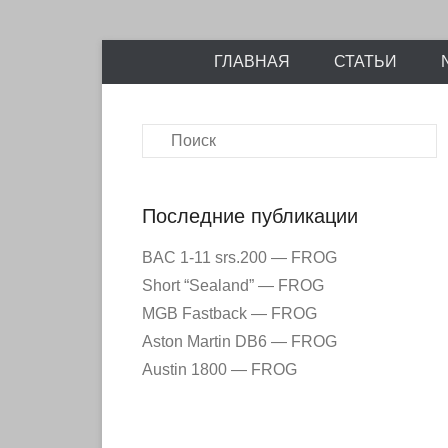
Энциклопедия отечественных и зарубежных сборны
Перейти
Ретро-Моде
ГЛАВНАЯ
СТАТЬИ
к
содержимому
Поиск
Последние публикации
BAC 1-11 srs.200 — FROG
Short “Sealand” — FROG
MGB Fastback — FROG
Aston Martin DB6 — FROG
Austin 1800 — FROG