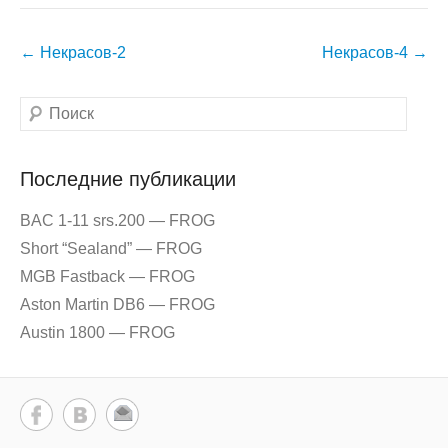
Навигация
←
Некрасов-2
Некрасов-4
→
по
записям
Поиск
Последние публикации
BAC 1-11 srs.200 — FROG
Short “Sealand” — FROG
MGB Fastback — FROG
Aston Martin DB6 — FROG
Austin 1800 — FROG