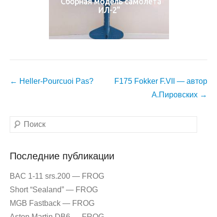
"Сборная модель самолёта
ИЛ-2"
Навигация
←
Heller-Pourcuoi Pas?
F175 Fokker F.VII — автор
по
А.Пировских
→
записям
Поиск
Последние публикации
BAC 1-11 srs.200 — FROG
Short “Sealand” — FROG
MGB Fastback — FROG
Aston Martin DB6 — FROG