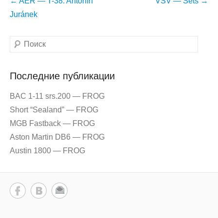
Навигация
←
AER — T-38. Antonín
VSV — Sets
→
по
Juránek
записям
Поиск
Последние публикации
BAC 1-11 srs.200 — FROG
Short “Sealand” — FROG
MGB Fastback — FROG
Aston Martin DB6 — FROG
Austin 1800 — FROG