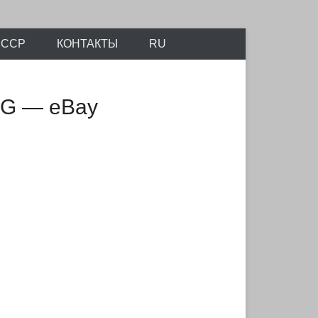
айтов Scalemodels.ru и Karopka.ru
СССР
КОНТАКТЫ
RU
ROG — eBay