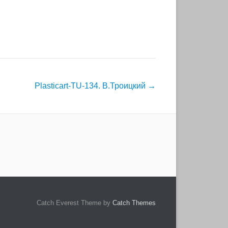
Plasticart-TU-134. В.Троицкий
→
Catch Everest Theme by
Catch Themes