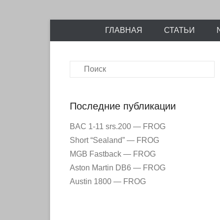
Энциклопедия отечественных и зарубежных сборны
Перейти
Ретро-Моде
ГЛАВНАЯ
СТАТЬИ
к
содержимому
Поиск
Последние публикации
BAC 1-11 srs.200 — FROG
Short “Sealand” — FROG
MGB Fastback — FROG
Aston Martin DB6 — FROG
Austin 1800 — FROG