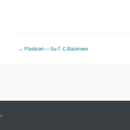
Навигация
←
Plasticart — Su-7. С.Васюткин
по
записям
d.