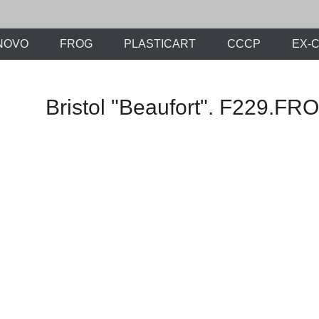
х моделей времен СССР и постсоветского периода. Проект участников с
ли.Ру
NOVO
FROG
PLASTICART
СССР
EX-
Bristol "Beaufort". F229.F