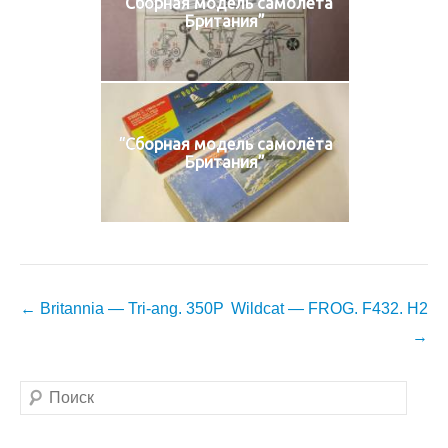
“Сборная модель самолёта
Британия”
“Сборная модель самолёта
Британия”
Навигация
←
Britannia — Tri-ang. 350P
Wildcat — FROG. F432. H2
по
→
записям
Поиск