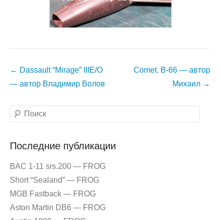
Навигация
←
Dassault “Mirage” IIIE/O
Comet. B-66 — автор
по
— автор Владимир Волов
Михаил
→
записям
Поиск
Последние публикации
BAC 1-11 srs.200 — FROG
Short “Sealand” — FROG
MGB Fastback — FROG
Aston Martin DB6 — FROG