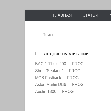
Энциклопедия отечественных и зарубежных сборны
Перейти
Ретро-Моде
ГЛАВНАЯ
СТАТЬИ
к
содержимому
Поиск
Последние публикации
BAC 1-11 srs.200 — FROG
Short “Sealand” — FROG
MGB Fastback — FROG
Aston Martin DB6 — FROG
Austin 1800 — FROG