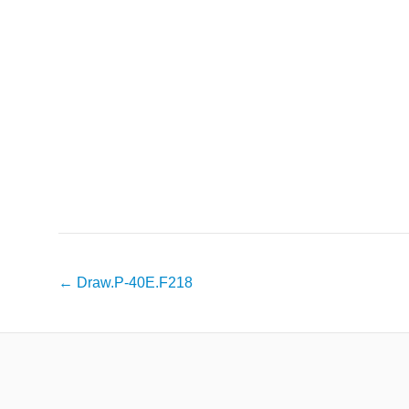
Навигация
←
Draw.P-40E.F218
по
записям