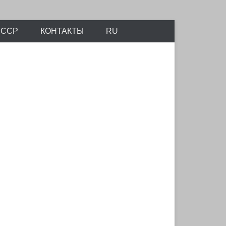
айтов Scalemodels.ru и Karopka.ru
СССР
КОНТАКТЫ
RU