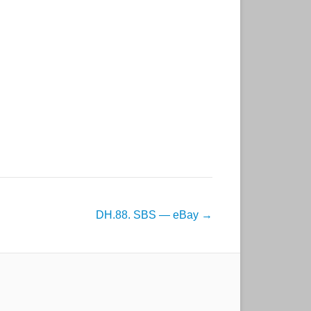
DH.88. SBS — eBay
→