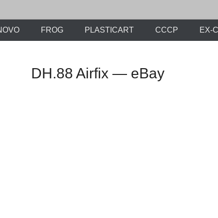
х моделей времен СССР и постсоветского периода. Проект участников с
ли.Ру
NOVO
FROG
PLASTICART
СССР
EX-
DH.88 Airfix — eBay