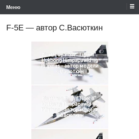
Энциклопедия отечественных и зарубежных сборных моделей
Перейти
Ретро-Модели.Ру
Меню
времен СССР и постсоветского периода. Проект участников сайтов
Scalemodels.ru и Karopka.ru
к
содержимому
F-5E — автор С.Васюткин
Northrop F-5A “Tiger II”.
Hukbong Himpapawid ng
Pilipinas - автор модели
С.Васюткин
Northrop F-5A “Tiger II”.
Hukbong Himpapawid ng
Pilipinas - автор модели
С.Васюткин