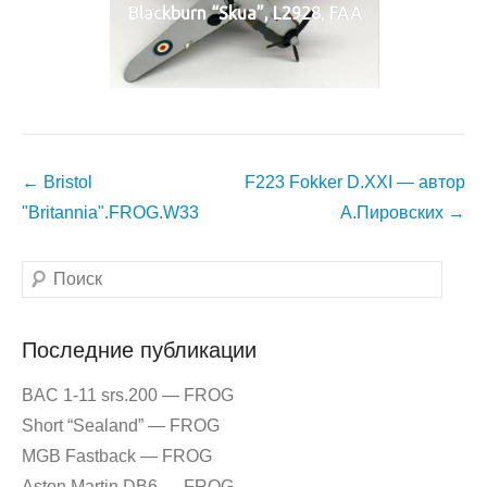
Blackburn “Skua”, L2928, FAA
Навигация
←
Bristol
F223 Fokker D.XXI — автор
по
"Britannia".FROG.W33
А.Пировских
→
записям
Поиск
Последние публикации
BAC 1-11 srs.200 — FROG
Short “Sealand” — FROG
MGB Fastback — FROG
Aston Martin DB6 — FROG