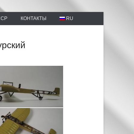
айтов Scalemodels.ru и Karopka.ru
ССР
КОНТАКТЫ
RU
урский