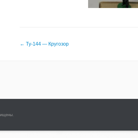
Навигация
←
Ту-144 — Кругозор
по
записям
щищены.