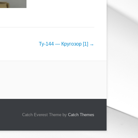
Ту-144 — Кругозор [1]
→
Catch Everest Theme by
Catch Themes