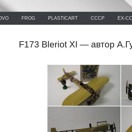
х моделей времен СССР и постсоветского периода. Проект участников с
ли.Ру
OVO
FROG
PLASTICART
СССР
EX-С
F173 Bleriot XI — автор А.Г