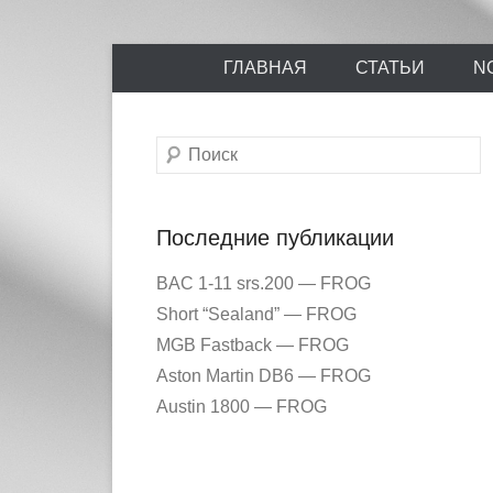
Энциклопедия отечественных и зарубежных сборны
Перейти
Ретро-Моде
ГЛАВНАЯ
СТАТЬИ
N
к
содержимому
Поиск
Последние публикации
BAC 1-11 srs.200 — FROG
Short “Sealand” — FROG
MGB Fastback — FROG
Aston Martin DB6 — FROG
Austin 1800 — FROG