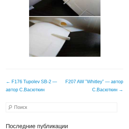
Навигация
←
F176 Tupolev SB-2 —
F207 AW "Whitley" — автор
по
автор С.Васюткин
С.Васюткин
→
записям
Поиск
Последние публикации