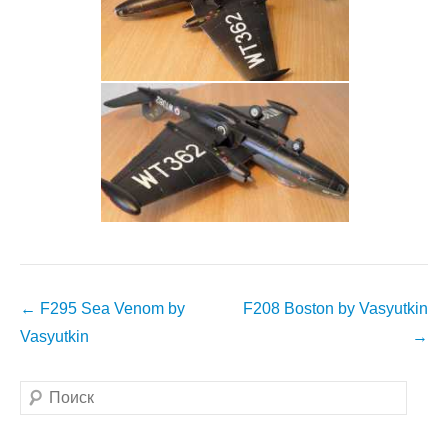
Навигация
←
F295 Sea Venom by
F208 Boston by Vasyutkin
по
Vasyutkin
→
записям
Поиск