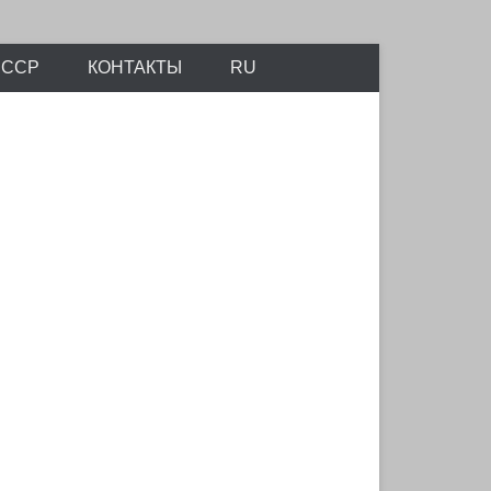
айтов Scalemodels.ru и Karopka.ru
СССР
КОНТАКТЫ
RU