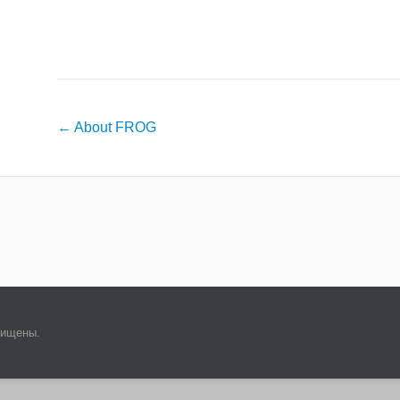
Навигация
←
About FROG
по
записям
щищены.