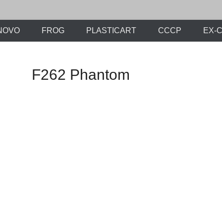
х моделей времен СССР и постсоветского периода. Проект участников с
ли.Ру
NOVO
FROG
PLASTICART
СССР
EX-
F262 Phantom