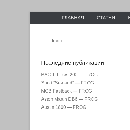
Энциклопедия отечественных и зарубежных сборны
Перейти
Ретро-Моде
ГЛАВНАЯ
СТАТЬИ
к
содержимому
Поиск
Последние публикации
BAC 1-11 srs.200 — FROG
Short “Sealand” — FROG
MGB Fastback — FROG
Aston Martin DB6 — FROG
Austin 1800 — FROG