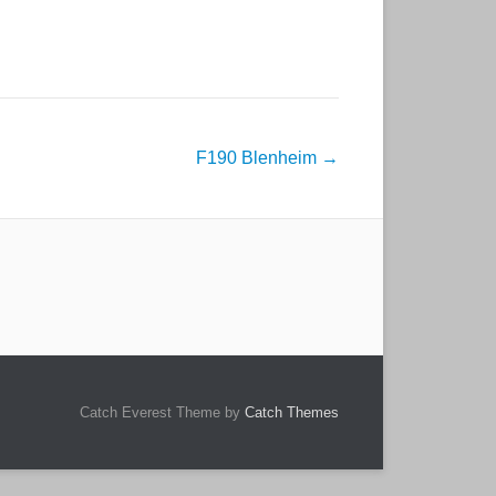
F190 Blenheim
→
Catch Everest Theme by
Catch Themes