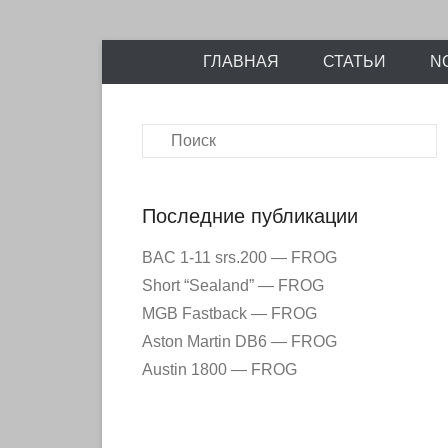
Энциклопедия отечественных и зарубежных сборны
Перейти
Ретро-Моде
ГЛАВНАЯ
СТАТЬИ
N
к
содержимому
Поиск
Последние публикации
BAC 1-11 srs.200 — FROG
Short “Sealand” — FROG
MGB Fastback — FROG
Aston Martin DB6 — FROG
Austin 1800 — FROG