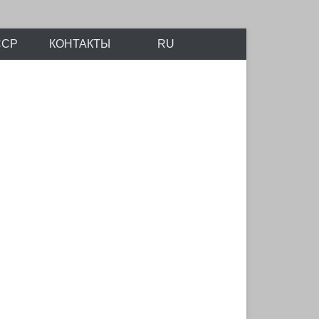
айтов Scalemodels.ru и Karopka.ru
ССР
КОНТАКТЫ
RU