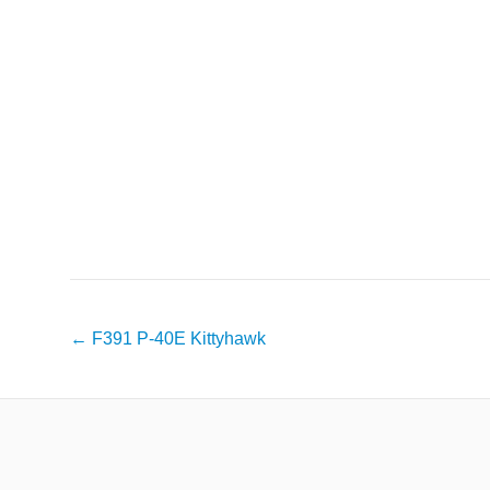
Навигация
←
F391 P-40E Kittyhawk
по
записям