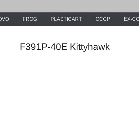
х моделей времен СССР и постсоветского периода. Проект участников с
ли.Ру
OVO
FROG
PLASTICART
СССР
EX-С
F391P-40E Kittyhawk