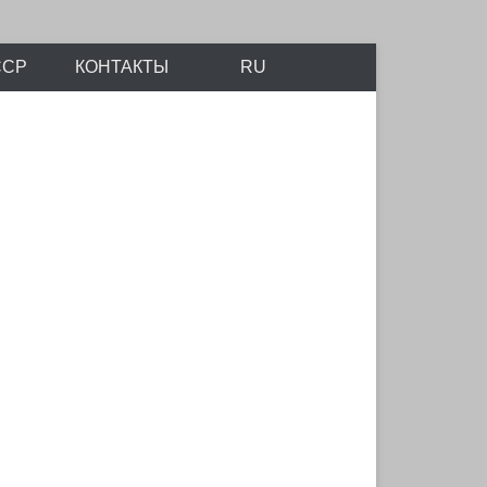
айтов Scalemodels.ru и Karopka.ru
ССР
КОНТАКТЫ
RU