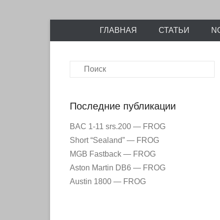
Энциклопедия отечественных и зарубежных сборны
Перейти
Ретро-Моде
ГЛАВНАЯ
СТАТЬИ
N
к
содержимому
Поиск
Последние публикации
BAC 1-11 srs.200 — FROG
Short “Sealand” — FROG
MGB Fastback — FROG
Aston Martin DB6 — FROG
Austin 1800 — FROG