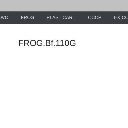
х моделей времен СССР и постсоветского периода. Проект участников с
ли.Ру
OVO
FROG
PLASTICART
СССР
EX-С
FROG.Bf.110G