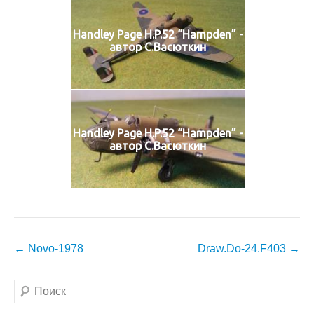
Handley Page H.P.52 “Hampden” -
автор С.Васюткин
Handley Page H.P.52 “Hampden” -
автор С.Васюткин
Навигация
←
Novo-1978
Draw.Do-24.F403
→
по
записям
Поиск