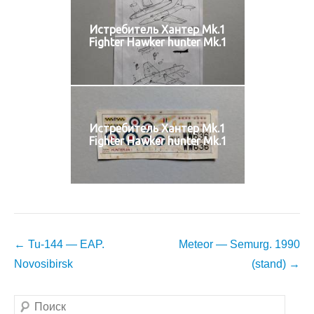
Истребитель Хантер Mk.1
Fighter Hawker hunter Mk.1
Истребитель Хантер Mk.1
Fighter Hawker hunter Mk.1
Навигация
←
Tu-144 — EAP.
Meteor — Semurg. 1990
по
Novosibirsk
(stand)
→
записям
Поиск