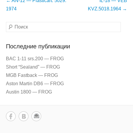
Навигация
←
AN-12 — Plasticart. 5029.
IL-18 — VEB
по
1974
KVZ.5018.1964
→
записям
Поиск
Последние публикации
BAC 1-11 srs.200 — FROG
Short “Sealand” — FROG
MGB Fastback — FROG
Aston Martin DB6 — FROG
Austin 1800 — FROG