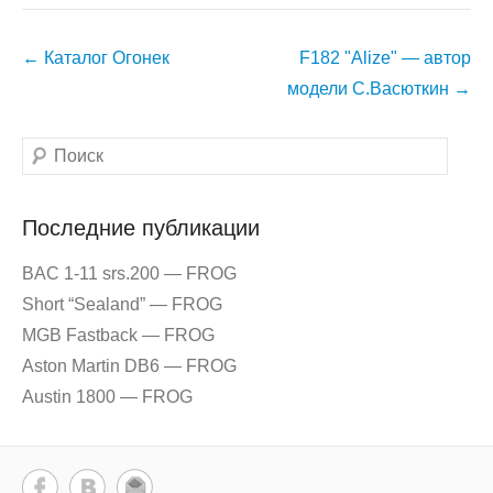
Навигация
←
Каталог Огонек
F182 "Alize" — автор
по
модели С.Васюткин
→
записям
Поиск
Последние публикации
BAC 1-11 srs.200 — FROG
Short “Sealand” — FROG
MGB Fastback — FROG
Aston Martin DB6 — FROG
Austin 1800 — FROG