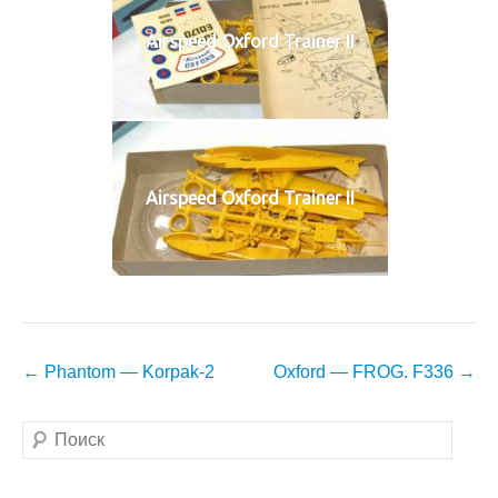
Airspeed Oxford Trainer II
Airspeed Oxford Trainer II
Навигация
←
Phantom — Korpak-2
Oxford — FROG. F336
→
по
записям
Поиск