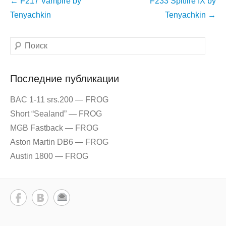
Навигация
←
F217 Vampire by
F233 Spitfire IX by
по
Tenyachkin
Tenyachkin
→
записям
Поиск
Последние публикации
BAC 1-11 srs.200 — FROG
Short “Sealand” — FROG
MGB Fastback — FROG
Aston Martin DB6 — FROG
Austin 1800 — FROG