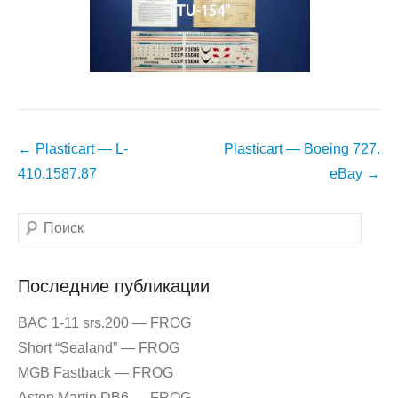
“TU-154”
Навигация
←
Plasticart — L-
Plasticart — Boeing 727.
по
410.1587.87
eBay
→
записям
Поиск
Последние публикации
BAC 1-11 srs.200 — FROG
Short “Sealand” — FROG
MGB Fastback — FROG
Aston Martin DB6 — FROG