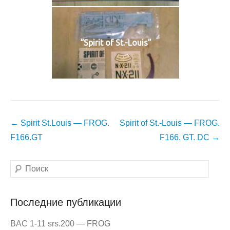
“Spirit of St.-Louis”
Навигация
←
Spirit St.Louis — FROG.
Spirit of St.-Louis — FROG.
по
F166.GT
F166. GT. DC
→
записям
Поиск
Последние публикации
BAC 1-11 srs.200 — FROG