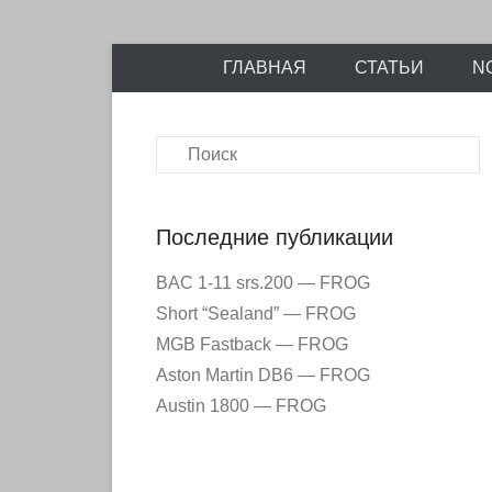
Энциклопедия отечественных и зарубежных сборны
Перейти
Ретро-Моде
ГЛАВНАЯ
СТАТЬИ
N
к
содержимому
Поиск
Последние публикации
BAC 1-11 srs.200 — FROG
Short “Sealand” — FROG
MGB Fastback — FROG
Aston Martin DB6 — FROG
Austin 1800 — FROG