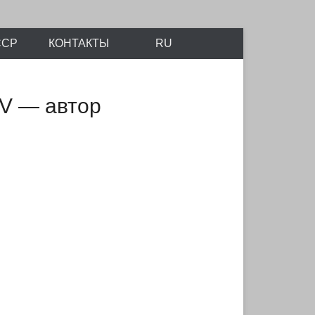
айтов Scalemodels.ru и Karopka.ru
ССР
КОНТАКТЫ
RU
XIV — автор