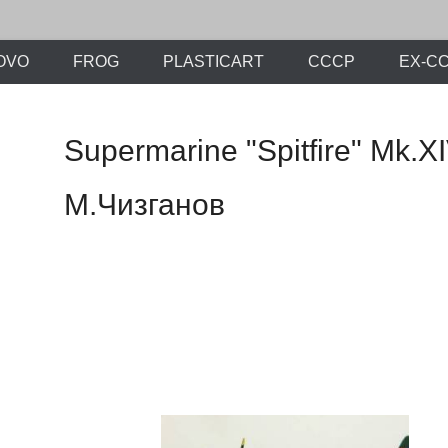
х моделей времен СССР и постсоветского периода. Проект участников с
ли.Ру
OVO
FROG
PLASTICART
СССР
EX-С
Supermarine "Spitfire" Mk.
М.Чизганов