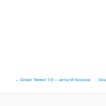
Навигация
←
Gloster "Meteor" F.8 — автор М.Чизганов
Glos
по
записям