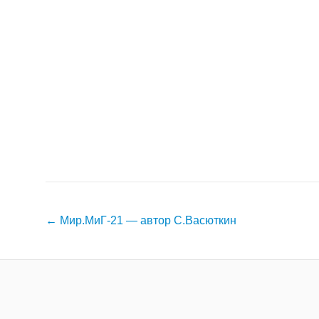
Навигация
←
Мир.МиГ-21 — автор С.Васюткин
по
записям