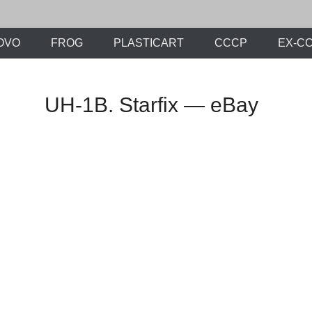
х моделей времен СССР и постсоветского периода. Проект участников с
ли.Ру
OVO
FROG
PLASTICART
СССР
EX-С
UH-1B. Starfix — eBay