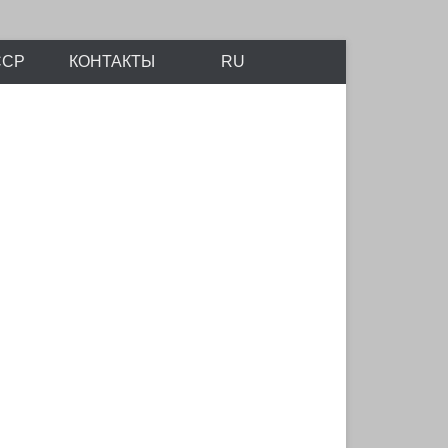
айтов Scalemodels.ru и Karopka.ru
ССР
КОНТАКТЫ
RU