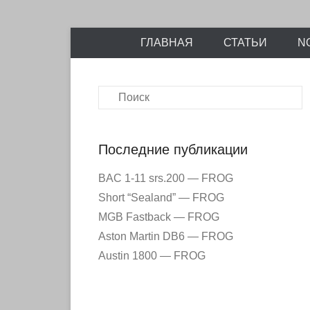
Энциклопедия отечественных и зарубежных сборны
Перейти
Ретро-Моде
ГЛАВНАЯ
СТАТЬИ
N
к
содержимому
Поиск
Последние публикации
BAC 1-11 srs.200 — FROG
Short “Sealand” — FROG
MGB Fastback — FROG
Aston Martin DB6 — FROG
Austin 1800 — FROG