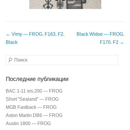
Навигация
←
Vimy — FROG. F163. F2.
Black Widoe — FROG.
по
Black
F170. F2
→
записям
Поиск
Последние публикации
BAC 1-11 srs.200 — FROG
Short “Sealand” — FROG
MGB Fastback — FROG
Aston Martin DB6 — FROG
Austin 1800 — FROG