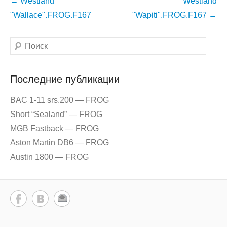
Навигация
←
Westland
Westland
по
"Wallace".FROG.F167
"Wapiti".FROG.F167
→
записям
Поиск
Последние публикации
BAC 1-11 srs.200 — FROG
Short “Sealand” — FROG
MGB Fastback — FROG
Aston Martin DB6 — FROG
Austin 1800 — FROG