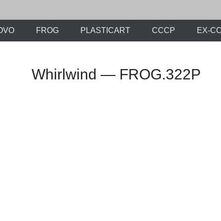
х моделей времен СССР и постсоветского периода. Проект участников с
ли.Ру
OVO
FROG
PLASTICART
СССР
EX-С
Whirlwind — FROG.322P