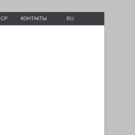
айтов Scalemodels.ru и Karopka.ru
ССР
КОНТАКТЫ
RU