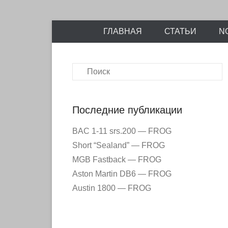
Энциклопедия отечественных и зарубежных сборны
Перейти
Ретро-Моде
ГЛАВНАЯ
СТАТЬИ
N
к
содержимому
Поиск
Последние публикации
BAC 1-11 srs.200 — FROG
Short “Sealand” — FROG
MGB Fastback — FROG
Aston Martin DB6 — FROG
Austin 1800 — FROG