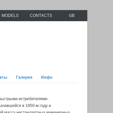
R MODELS
CONTACTS
GB
кты
Галерея
Инфо
быстрыми истребителями-
ачавшейся в 1950-м году и
ий массу нестандартных инженерных