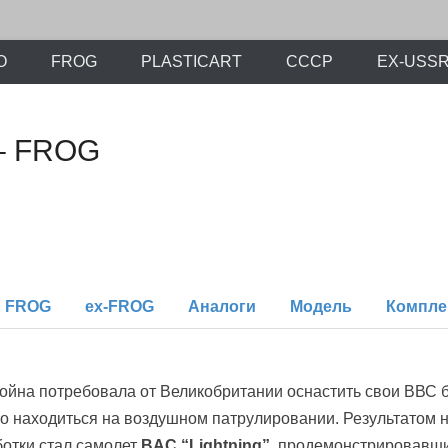
-soviet period –
.org
O
FROG
PLASTICART
СССР
EX-USS
 – FROG
FROG
ex-FROG
Аналоги
Модель
Компле
йна потребовала от Великобритании оснастить свои ВВС 
о находиться на воздушном патрулировании. Результатом н
ботки стал самолет
BAC “Lightning”
, продемонстрировавш