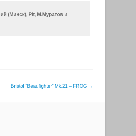
ий (Минск)
,
Pit
,
М.Муратов
и
Bristol “Beaufighter” Mk.21 – FROG
→