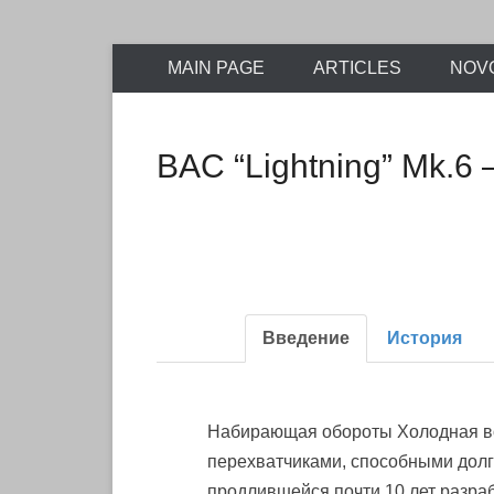
Encyclopaedia of scale model kits of Soviet and post
Skip
retromodels
MAIN PAGE
ARTICLES
NOV
to
content
BAC “Lightning” Mk.6
Введение
История
Набирающая обороты Холодная во
перехватчиками, способными долг
продлившейся почти 10 лет разра