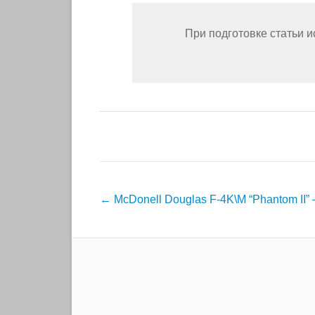
При подготовке статьи 
Post
←
McDonell Douglas F-4K\M “Phantom II”
navigation