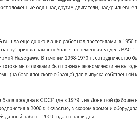
 расположенные один над другим двигатели, надкрыльевые 
G
вышла еще до окончания работ над прототипами, в 1956 г
нозавру” пришла намного более современная модель BAC “Lig
фирмой
Hasegawa
. В течении 1968-1973 гг. сотрудничество
н готовыми отливками был признан экономически не выгод
мы (на базе японского образца) для выпуска собственной 
 была продана в СССР, где в 1979 г. на Донецкой фабрике
едприятия в 2006 г. К счастью, в скором времени оборудо
й данный набор с 2009 года по наши дни.