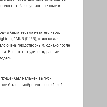
топливные баки, установленные в
оду и была весьма незатейливой.
htning” Mk.6 (F266), отливки для
 было очень плодотворным, однако после
ным. Всё это вынудило отделение
модели.
 игрушек был налажен выпуск,
вание было приобретено российской