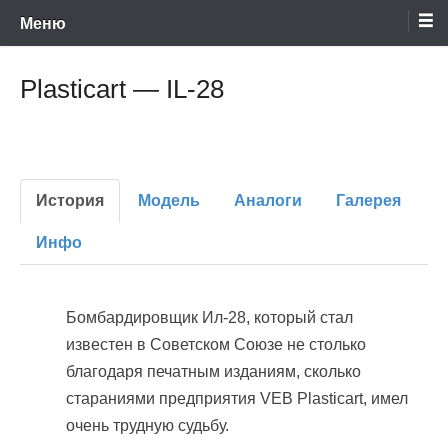
Энциклопедия отечественных и зарубежных сборных моделей
Перейти
Ретро-Модели.Ру
Меню
времен СССР и постсоветского периода. Проект участников сайтов
Scalemodels.ru и Karopka.ru
к
содержимому
Plasticart — IL-28
История
Модель
Аналоги
Галерея
Инфо
Бомбардировщик Ил-28, который стал
известен в Советском Союзе не столько
благодаря печатным изданиям, сколько
стараниями предприятия VEB Plasticart, имел
очень трудную судьбу.