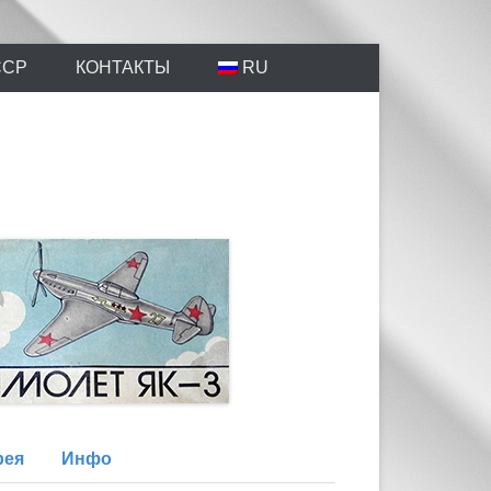
айтов Scalemodels.ru и Karopka.ru
ССР
КОНТАКТЫ
RU
рея
Инфо