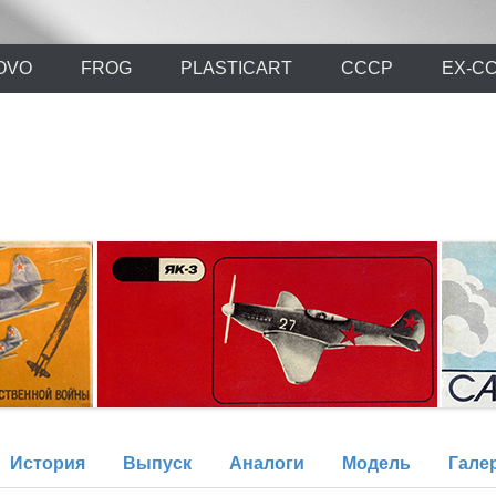
х моделей времен СССР и постсоветского периода. Проект участников с
ли.Ру
OVO
FROG
PLASTICART
СССР
EX-С
История
Выпуск
Аналоги
Модель
Гале