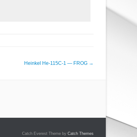
Heinkel He-115C-1 — FROG
→
Catch Everest Theme by
Catch Themes