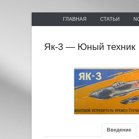
Энциклопедия отечественных и зарубежных сборны
Перейти
Ретро-Моде
ГЛАВНАЯ
СТАТЬИ
N
к
содержимому
Як-3 — Юный техник
Введение