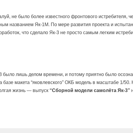
луй, не было более известного фронтового истребителя, 
ым названием Як-1М. По мере развития проекта и испытани
оработок, что сделало Як-3 не просто самым легким истре
3 было лишь делом времени, и потому приятно было осознав
 базе макета “яковлевского” ОКБ модель в масштабе 1/50.
долгая жизнь — выпуск
“Сборной модели самолёта Як-3”
н