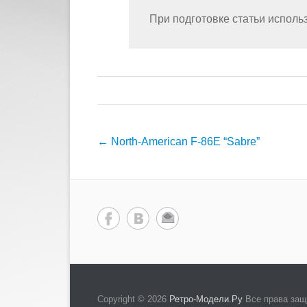
При подготовке статьи испол
Навигация
←
North-American F-86E “Sabre”
по
записям
Copyright © 2026
Ретро-Модели.Ру
Все права за