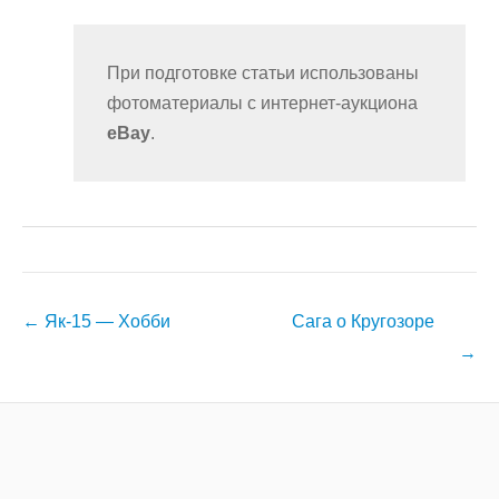
При подготовке статьи использованы
фотоматериалы с интернет-аукциона
eBay
.
Навигация
←
Як-15 — Хобби
Сага о Кругозоре
по
→
записям