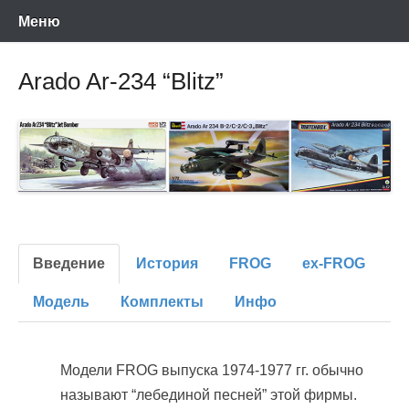
Энциклопедия отечественных и зарубежных сборных моделей
Перейти
Ретро-Модели.Ру
Меню
времен СССР и постсоветского периода. Проект участников сайтов
Scalemodels.ru и Karopka.ru
к
содержимому
Arado Ar-234 “Blitz”
Введение
История
FROG
ex-FROG
Модель
Комплекты
Инфо
Модели FROG выпуска 1974-1977 гг. обычно
называют “лебединой песней” этой фирмы.