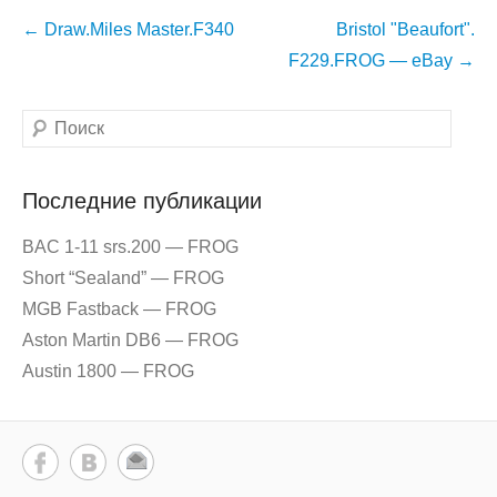
Навигация
←
Draw.Miles Master.F340
Bristol "Beaufort".
по
F229.FROG — eBay
→
записям
Поиск
Последние публикации
BAC 1-11 srs.200 — FROG
Short “Sealand” — FROG
MGB Fastback — FROG
Aston Martin DB6 — FROG
Austin 1800 — FROG