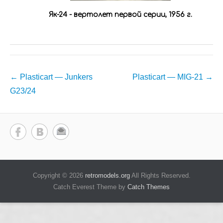
Як-24 - вертолет первой серии, 1956 г.
Навигация
←
Plasticart — Junkers
Plasticart — MIG-21
→
по
G23/24
записям
Copyright © 2026
retromodels.org
All Rights Reserved.
Catch Everest Theme by
Catch Themes