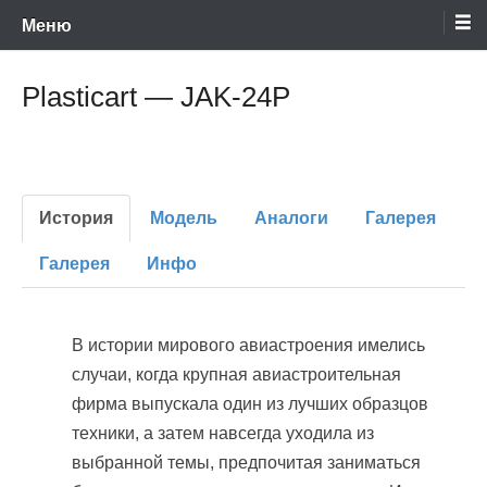
Энциклопедия отечественных и зарубежных сборных моделей
Перейти
Ретро-Модели.Ру
Меню
времен СССР и постсоветского периода. Проект участников сайтов
Scalemodels.ru и Karopka.ru
к
содержимому
Plasticart — JAK-24P
История
Модель
Аналоги
Галерея
Галерея
Инфо
В истории мирового авиастроения имелись
случаи, когда крупная авиастроительная
фирма выпускала один из лучших образцов
техники, а затем навсегда уходила из
выбранной темы, предпочитая заниматься