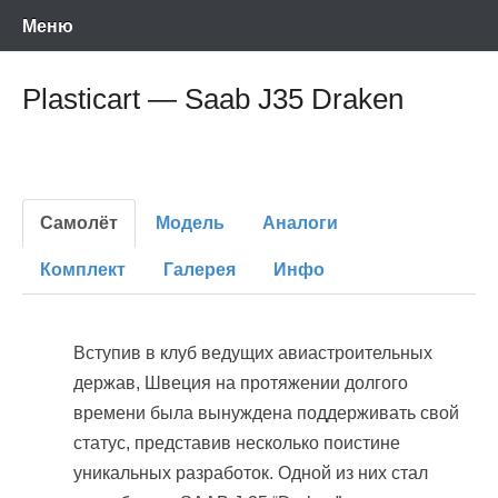
Энциклопедия отечественных и зарубежных сборных моделей
Перейти
Ретро-Модели.Ру
Меню
времен СССР и постсоветского периода. Проект участников сайтов
Scalemodels.ru и Karopka.ru
к
содержимому
Plasticart — Saab J35 Draken
Самолёт
Модель
Аналоги
Комплект
Галерея
Инфо
Вступив в клуб ведущих авиастроительных
держав, Швеция на протяжении долгого
времени была вынуждена поддерживать свой
статус, представив несколько поистине
уникальных разработок. Одной из них стал