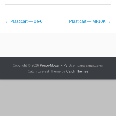
Навигация
←
Plasticart — Be-6
Plasticart — MI-10K
→
по
записям
Copyright © 2026
Ретро-Модели.Ру
Все права защищены.
Catch Everest Theme by
Catch Themes