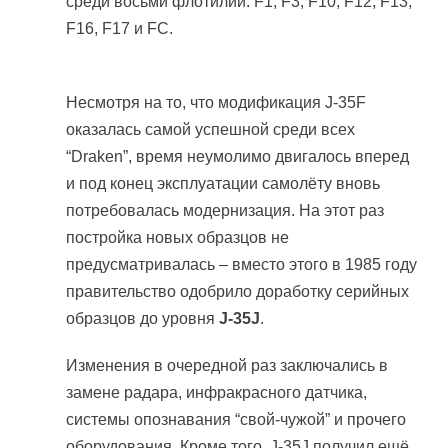
среди восьми флотилий: F1, F3, F10, F12, F13,
F16, F17 и FC.
Несмотря на то, что модификация J-35F
оказалась самой успешной среди всех
“Draken”, время неумолимо двигалось вперед
и под конец эксплуатации самолёту вновь
потребовалась модернизация. На этот раз
постройка новых образцов не
предусматривалась – вместо этого в 1985 году
правительство одобрило доработку серийных
образцов до уровня
J-35J
.
Изменения в очередной раз заключались в
замене радара, инфракрасного датчика,
системы опознавания “свой-чужой” и прочего
оборудования. Кроме того, J-35J получил ещё