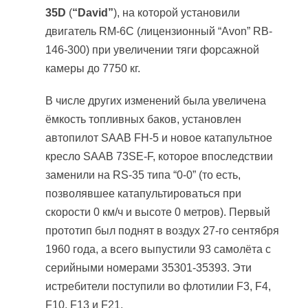
35D
(
“David”
), на которой установили
двигатель RM-6C (лицензионный “Avon” RB-
146-300) при увеличении тяги форсажной
камеры до 7750 кг.
В числе других изменений была увеличена
ёмкость топливных баков, установлен
автопилот SAAB FH-5 и новое катапультное
кресло SAAB 73SE-F, которое впоследствии
заменили на RS-35 типа “0-0” (то есть,
позволявшее катапультироваться при
скорости 0 км/ч и высоте 0 метров). Первый
прототип был поднят в воздух 27-го сентября
1960 года, а всего выпустили 93 самолёта с
серийными номерами 35301-35393. Эти
истребители поступили во флотилии F3, F4,
F10, F13 и F21.