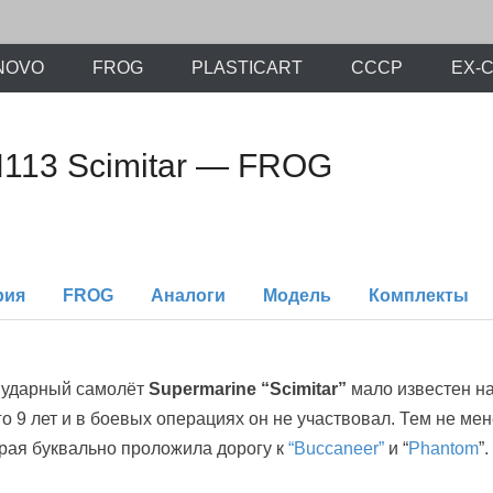
х моделей времен СССР и постсоветского периода. Проект участников с
ли.Ру
NOVO
FROG
PLASTICART
СССР
EX-
N113 Scimitar — FROG
рия
FROG
Аналоги
Модель
Комплекты
е ударный самолёт
Supermarine “Scimitar”
мало известен н
го 9 лет и в боевых операциях он не участвовал. Тем не ме
орая буквально проложила дорогу к
“Buccaneer”
и “
Phantom
”.