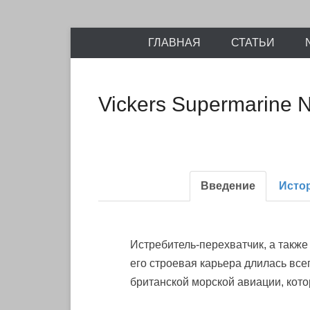
Энциклопедия отечественных и зарубежных сборны
Перейти
Ретро-Моде
ГЛАВНАЯ
СТАТЬИ
к
содержимому
Vickers Supermarine 
Введение
Исто
Истребитель-перехватчик, а такж
его строевая карьера длилась все
британской морской авиации, кот