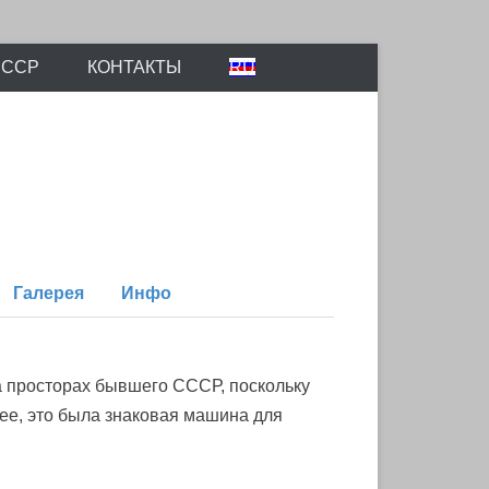
айтов Scalemodels.ru и Karopka.ru
СССР
КОНТАКТЫ
RU
Галерея
Инфо
а просторах бывшего СССР, поскольку
нее, это была знаковая машина для