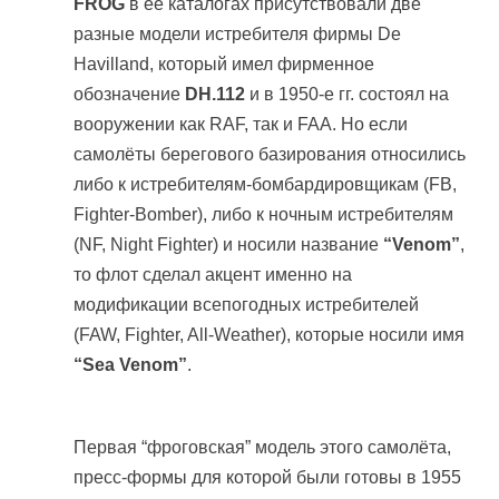
FROG
в её каталогах присутствовали две
разные модели истребителя фирмы De
Havilland, который имел фирменное
обозначение
DH.112
и в 1950-е гг. состоял на
вооружении как RAF, так и FAA. Но если
самолёты берегового базирования относились
либо к истребителям-бомбардировщикам (FB,
Fighter-Bomber), либо к ночным истребителям
(NF, Night Fighter) и носили название
“Venom”
,
то флот сделал акцент именно на
модификации всепогодных истребителей
(FAW, Fighter, All-Weather), которые носили имя
“Sea Venom”
.
Первая “фроговская” модель этого самолёта,
пресс-формы для которой были готовы в 1955