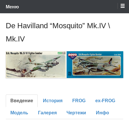
Энциклопедия отечественных и зарубежных сборных моделей
Перейти
Ретро-Модели.Ру
Меню
времен СССР и постсоветского периода. Проект участников сайтов
Scalemodels.ru и Karopka.ru
к
содержимому
De Havilland “Mosquito” Mk.IV \
Mk.IV
Введение
История
FROG
ex-FROG
Модель
Галерея
Чертежи
Инфо