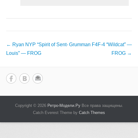
Навигация
←
Ryan NYP “Spirit of Sent-
Grumman F4F-4 “Wildcat” —
по
Louis” — FROG
FROG
→
записям
Copyright © 2026
Ретро-Модели.Ру
Все права защищены.
Catch Everest Theme by
Catch Themes