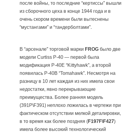
после войны, то последние “кертиссы” вышли
из сборочного цеха в конце 1944 года и в
очень скором времени были вытеснены
“мустангами” и “тандерболтами”.
В “арсенале” торговой марки
FROG
было две
модели Curtiss P-40 — первой была
модификация P-40E “Kittyhawk”, а второй
появилась P-40B “Tomahawk”. Несмотря на
разницу в 10 лет каждая из них имела свои
недостатки, явно перекрывающие
преимущества. Более ранняя модель
(391P\F391) неплохо ложилась в чертежи при
фактическом отсутствии мелкой деталировки,
в то время как более поздняя (
F197F\F427
)
имела более высокий технологический