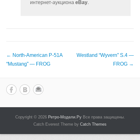
интернет-аукциона
eBay
.
Навигация
←
North-American P-51A
Westland “Wyvern” S.4 —
по
“Mustang” — FROG
FROG
→
записям
Copyright © 2026
Ретро-Модели.Ру
Все права защищены.
Catch Everest Theme by
Catch Themes