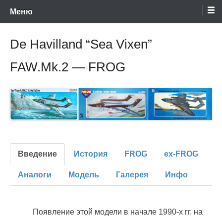
Энциклопедия отечественных и зарубежных сборных моделей
Перейти
Ретро-Модели.Ру
Меню
времен СССР и постсоветского периода. Проект участников сайтов
Scalemodels.ru и Karopka.ru
к
содержимому
De Havilland “Sea Vixen”
FAW.Mk.2 — FROG
Введение
История
FROG
ex-FROG
Аналоги
Модель
Галерея
Инфо
Появление этой модели в начале 1990-х гг. на