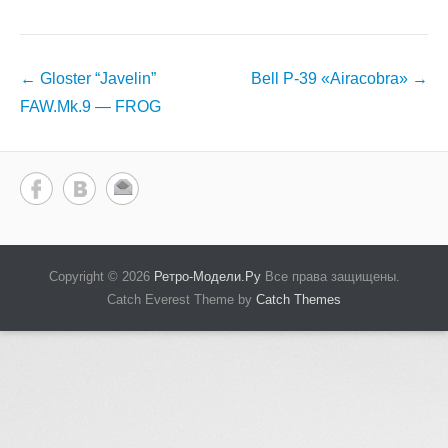
Навигация
←
Gloster “Javelin”
Bell P-39 «Airacobra»
→
по
FAW.Mk.9 — FROG
записям
Copyright © 2026
Ретро-Модели.Ру
Все права защищены.
Catch Everest Theme by
Catch Themes