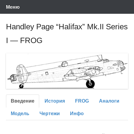
Энциклопедия отечественных и зарубежных сборных моделей
Перейти
Ретро-Модели.Ру
Меню
времен СССР и постсоветского периода. Проект участников сайтов
Scalemodels.ru и Karopka.ru
к
содержимому
Handley Page “Halifax” Mk.II Series
I — FROG
Введение
История
FROG
Аналоги
Модель
Чертежи
Инфо