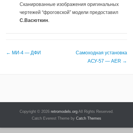
Сканированные изображения оригинальных
чертежей “фроговской” модели предоставил
С.Васюткин
.
Навигация
←
МИ-4 — ДФИ
Самоходная установка
по
АСУ-57 — AER
→
записям
Copyright © 2026
retromodels.org
All Rights Reserved.
Catch Everest Theme by
Catch Themes