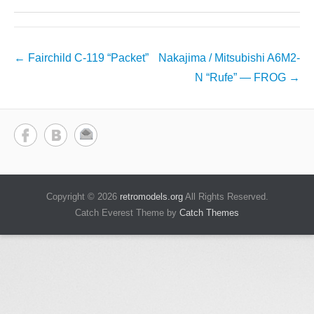
Навигация
←
Fairchild C-119 “Packet”
Nakajima / Mitsubishi A6M2-
по
N “Rufe” — FROG
→
записям
Copyright © 2026
retromodels.org
All Rights Reserved.
Catch Everest Theme by
Catch Themes