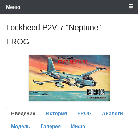
Энциклопедия отечественных и зарубежных сборных моделей
Перейти
Ретро-Модели.Ру
Меню
времен СССР и постсоветского периода. Проект участников сайтов
Scalemodels.ru и Karopka.ru
к
содержимому
Lockheed P2V-7 “Neptune” —
FROG
Введение
История
FROG
Аналоги
Модель
Галерея
Инфо