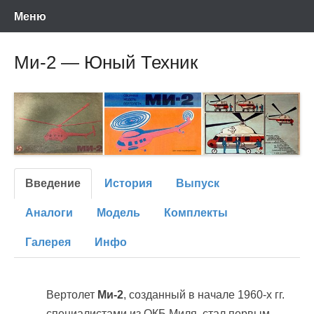
Энциклопедия отечественных и зарубежных сборных моделей
Перейти
Ретро-Модели.Ру
Меню
времен СССР и постсоветского периода. Проект участников сайтов
Scalemodels.ru и Karopka.ru
к
содержимому
Ми-2 — Юный Техник
Введение
История
Выпуск
Аналоги
Модель
Комплекты
Галерея
Инфо
Вертолет
Ми-2
, созданный в начале 1960-х гг.
специалистами из ОКБ Миля, стал первым