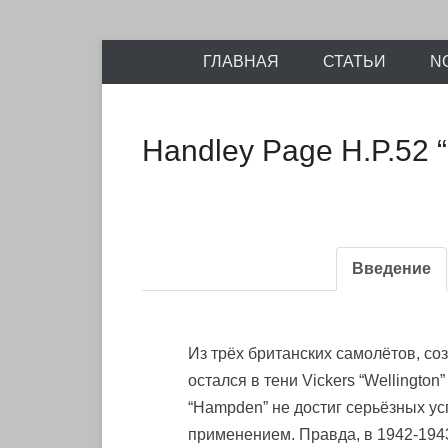
Энциклопедия отечественных и зарубежных сборны
Перейти
Ретро-Моде
ГЛАВНАЯ
СТАТЬИ
N
к
содержимому
Handley Page H.P.52
Введение
Из трёх британских самолётов, с
остался в тени Vickers “Wellington
“Hampden” не достиг серьёзных ус
применением. Правда, в 1942-1943