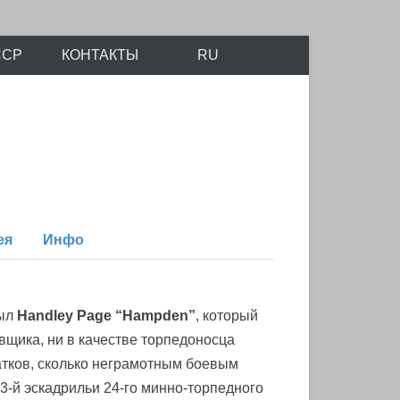
айтов Scalemodels.ru и Karopka.ru
ССР
КОНТАКТЫ
RU
ея
Инфо
был
Handley Page “Hampden”
, который
ровщика, ни в качестве торпедоносца
татков, сколько неграмотным боевым
 3-й эскадрильи 24-го минно-торпедного