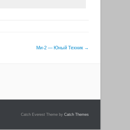
Ми-2 — Юный Техник
→
Catch Everest Theme by
Catch Themes