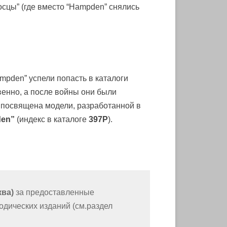
осцы” (где вместо “Hampden” снялись
mpden” успели попасть в каталоги
венно, а после войны они были
 посвящена модели, разработанной в
den”
(индекс в каталоге
397P
).
ква)
за предоставленные
одических изданий (см.раздел