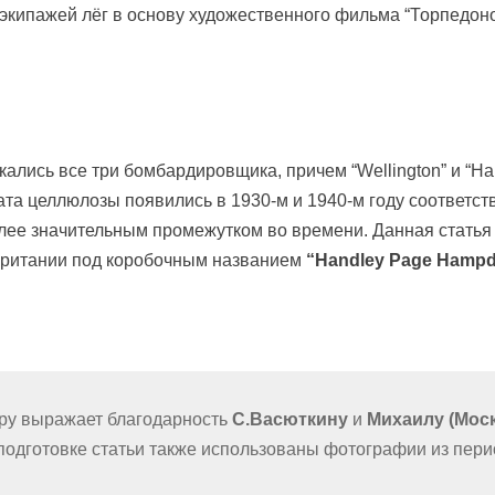
 экипажей лёг в основу художественного фильма “Торпедон
ались все три бомбардировщика, причем “Wellington” и “Ha
та целлюлозы появились в 1930-м и 1940-м году соответст
олее значительным промежутком во времени. Данная статья
обритании под коробочным названием
“Handley Page Hamp
.ру выражает благодарность
С.Васюткину
и
Михаилу (Мос
одготовке статьи также использованы фотографии из пери