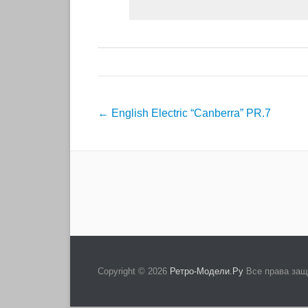
Навигация
←
English Electric “Canberra” PR.7
по
записям
Copyright © 2026
Ретро-Модели.Ру
Все права за