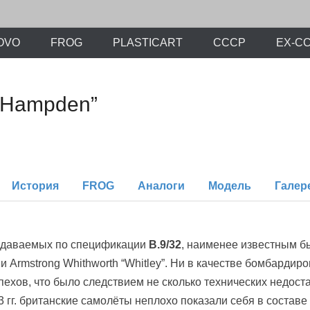
х моделей времен СССР и постсоветского периода. Проект участников с
ли.Ру
OVO
FROG
PLASTICART
СССР
EX-С
 “Hampden”
История
FROG
Аналоги
Модель
Галер
оздаваемых по спецификации
B.9/32
, наименее известным 
” и Armstrong Whithworth “Whitley”. Ни в качестве бомбарди
пехов, что было следствием не сколько технических недос
 гг. британские самолёты неплохо показали себя в составе